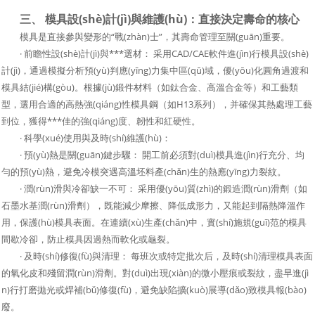
三、 模具設(shè)計(jì)與維護(hù)：直接決定壽命的核心
模具是直接參與變形的“戰(zhàn)士”，其壽命管理至關(guān)重要。
· 前瞻性設(shè)計(jì)與***選材： 采用CAD/CAE軟件進(jìn)行模具設(shè)
計(jì)，通過模擬分析預(yù)判應(yīng)力集中區(qū)域，優(yōu)化圓角過渡和
模具結(jié)構(gòu)。根據(jù)鍛件材料（如鈦合金、高溫合金等）和工藝類
型，選用合適的高熱強(qiáng)性模具鋼（如H13系列），并確保其熱處理工藝
到位，獲得***佳的強(qiáng)度、韌性和紅硬性。
· 科學(xué)使用與及時(shí)維護(hù)：
· 預(yù)熱是關(guān)鍵步驟： 開工前必須對(duì)模具進(jìn)行充分、均
勻的預(yù)熱，避免冷模突遇高溫坯料產(chǎn)生的熱應(yīng)力裂紋。
· 潤(rùn)滑與冷卻缺一不可： 采用優(yōu)質(zhì)的鍛造潤(rùn)滑劑（如
石墨水基潤(rùn)滑劑），既能減少摩擦、降低成形力，又能起到隔熱降溫作
用，保護(hù)模具表面。在連續(xù)生產(chǎn)中，實(shí)施規(guī)范的模具
間歇冷卻，防止模具因過熱而軟化或龜裂。
· 及時(shí)修復(fù)與清理： 每班次或特定批次后，及時(shí)清理模具表面
的氧化皮和殘留潤(rùn)滑劑。對(duì)出現(xiàn)的微小壓痕或裂紋，盡早進(jì
n)行打磨拋光或焊補(bǔ)修復(fù)，避免缺陷擴(kuò)展導(dǎo)致模具報(bào)
廢。