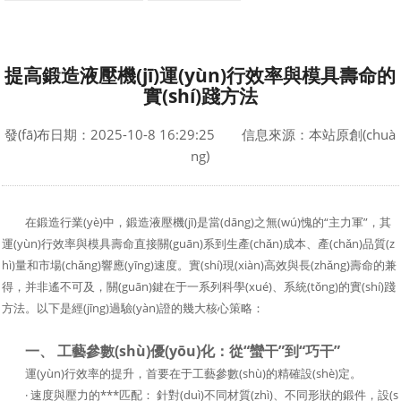
提高鍛造液壓機(jī)運(yùn)行效率與模具壽命的
實(shí)踐方法
發(fā)布日期：2025-10-8 16:29:25 信息來源：本站原創(chuà
ng)
在鍛造行業(yè)中，鍛造液壓機(jī)是當(dāng)之無(wú)愧的“主力軍”，其
運(yùn)行效率與模具壽命直接關(guān)系到生產(chǎn)成本、產(chǎn)品質(z
hì)量和市場(chǎng)響應(yīng)速度。實(shí)現(xiàn)高效與長(zhǎng)壽命的兼
得，并非遙不可及，關(guān)鍵在于一系列科學(xué)、系統(tǒng)的實(shí)踐
方法。以下是經(jīng)過驗(yàn)證的幾大核心策略：
一、 工藝參數(shù)優(yōu)化：從“蠻干”到“巧干”
運(yùn)行效率的提升，首要在于工藝參數(shù)的精確設(shè)定。
· 速度與壓力的***匹配： 針對(duì)不同材質(zhì)、不同形狀的鍛件，設(s