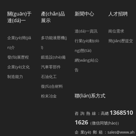
關(guān)于
產(chǎn)品
新聞中心
人才招聘
達(dá)一
展示
達(dá)一資訊
崗位需求
企業(yè)簡(jiǎ
多功能液壓機(j
行業(yè)動(dò
簡(jiǎn)歷提交
n)介
ī)
ng)態(tài)
發(fā)展歷程
鍛造設(shè)備
網(wǎng)站公
企業(yè)文化
汽車零部件
告
制造能力
石油化工
復(fù)合材料
聯(lián)系方式
粉末冶金
1368510
咨 詢 熱 線 ：高總
1626
（微信同號(hào)）
企 業(yè) 郵 箱 ：sales@www.ah