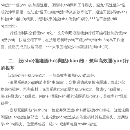
hè)定***優(yōu)的加壓速度、保壓時(shí)間和工作壓力。避免“高速猛沖”造
成的沖擊損傷，也防止“慢工出細(xì)活”帶來的效率低下。通過工藝試驗(yàn)
和數(shù)據(jù)積累，找到效率與設(shè)備負(fù)荷的***佳平衡點(diǎ
n)。
· 行程控制與空程優(yōu)化： 充分利用液壓機(jī)行程可編程控制的優(yō
u)勢(shì)，快速空程下降，在接近坯料時(shí)平穩(wěn)轉(zhuǎn)為工作速
度。鍛壓完成后快速回程，***大限度地減少非鍛壓輔助時(shí)間。
二、 設(shè)備維護(hù)與點(diǎn)檢：筑牢高效運(yùn)行
的根基
設(shè)備不穩(wěn)定，一切高效率都無(wú)從談起。
· 液壓系統(tǒng)的清潔是“生命線”： 定期過濾或更換液壓油，防止污染
物磨損閥件、泵和密封，保證系統(tǒng)壓力穩(wěn)定、響應(yīng)靈敏。一
個(gè)響應(yīng)遲緩、內(nèi)泄嚴(yán)重的液壓系統(tǒng)，是效率的“隱形
殺手”。
· 定期緊固與校準(zhǔn)： 檢查并緊固設(shè)備基礎(chǔ)螺栓、缸體法蘭
等關(guān)鍵連接部位，防止松動(dòng)造成的能量損耗與精度喪失。定期校
準(zhǔn)壓力、位置傳感器，確?？刂浦噶畹臏?zhǔn)確性。